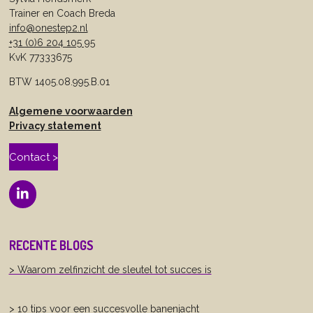
Trainer en Coach Breda
info@onestep2.nl
+31 (0)6 204 105 95
KvK 77333675
BTW 1405.08.995.B.01
Algemene voorwaarden
Privacy statement
Contact >
L
i
n
k
RECENTE BLOGS
e
d
> Waarom zelfinzicht de sleutel tot succes is
I
n
> 10 tips voor een succesvolle banenjacht