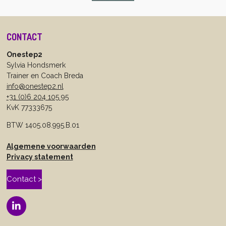
CONTACT
Onestep2
Sylvia Hondsmerk
Trainer en Coach Breda
info@onestep2.nl
+31 (0)6 204 105 95
KvK 77333675
BTW 1405.08.995.B.01
Algemene voorwaarden
Privacy statement
Contact >
L
i