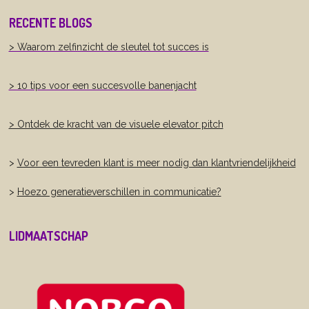
n
k
RECENTE BLOGS
e
d
> Waarom zelfinzicht de sleutel tot succes is
I
n
> 10 tips voor een succesvolle banenjacht
> Ontdek de kracht van de visuele elevator pitch
>
Voor een tevreden klant is meer nodig dan klantvriendelijkheid
>
Hoezo generatieverschillen in communicatie?
LIDMAATSCHAP