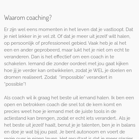
Waarom coaching?
Er zijn wel eens momenten in het leven dat je vastloopt. Dat
je niet lekker in je vel zit. Of dat je meer uit jezelf wilt halen,
op persoonlijk of professioneel gebied. Vaak heb je al het
een en ander geprobeerd, maar lukt het je niet om echt te
veranderen. Dan is het effectief om een coach in te
schakelen. Iemand die zonder oordeel met jou gaat kijken
hoe jij je verder kan ontwikkelen, zodat je WEL je doelen en
dromen realiseert. Zodat “impossible” verandert in
“possible”!
Als coach wil ik graag het beste uit iemand halen. Ik ben een
open en betrokken coach die snel tot de kern komt en
precies weet hoe je iemand met de juiste tools in de
actiestand kan brengen, zodat er echt iets verandert.. Als je
het beste uit jezelf haalt, benut je je talenten, ben je in balans
en doe je wat bij jou past. Je bent autonoom en voert de
regie over je eigen leven. Het resultaat is dat je meer plezier,