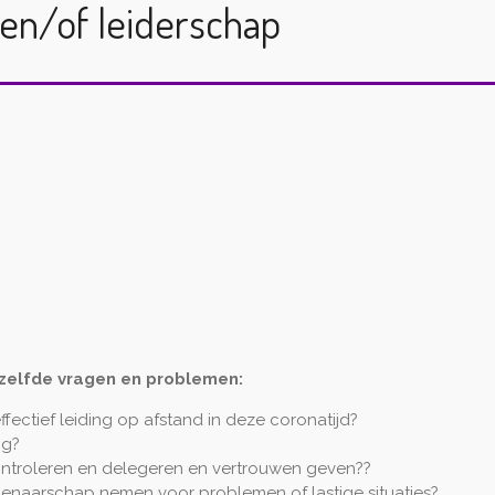
 en/of leiderschap
zelfde vragen en problemen:
ffectief leiding op afstand in deze coronatijd?
ng?
ontroleren en delegeren en vertrouwen geven??
enaarschap nemen voor problemen of lastige situaties?