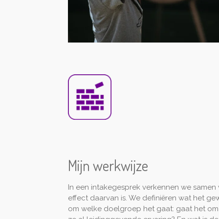
Mijn werkwijze
In een intakegesprek verkennen we samen w
effect daarvan is. We definiëren wat het ge
om welke doelgroep het gaat: gaat het om