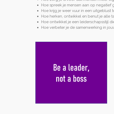
Hoe spreek je mensen aan op negatief 
Hoe krijg je weer vuur in een uitgeblust 
Hoe herken, ontwikkel en benut je alle 
Hoe ontwikkel je een leiderschapsstijl di
Hoe verbeter je de samenwerking in jo