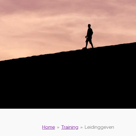
Home
»
Training
»
Leidinggeven