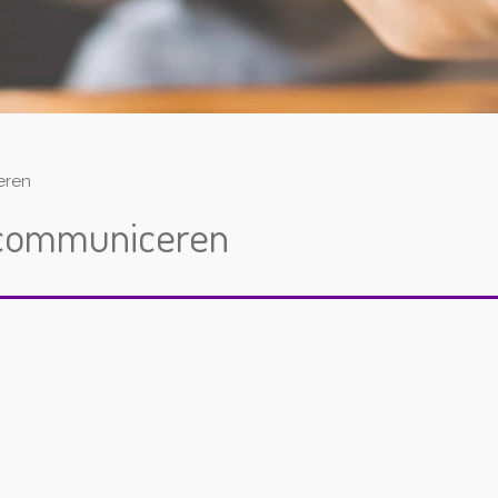
eren
t communiceren